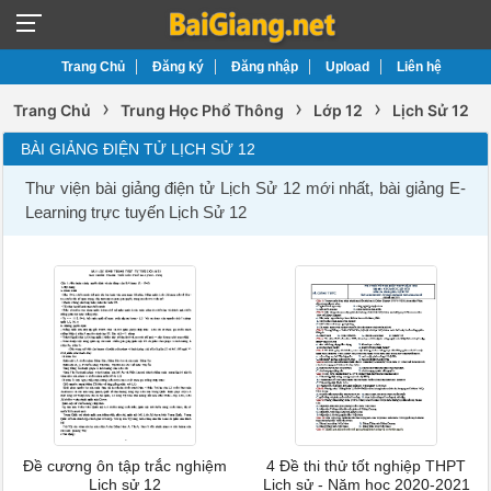
Trang Chủ
Đăng ký
Đăng nhập
Upload
Liên hệ
›
›
›
Trang Chủ
Trung Học Phổ Thông
Lớp 12
Lịch Sử 12
BÀI GIẢNG ĐIỆN TỬ LỊCH SỬ 12
Thư viện bài giảng điện tử Lịch Sử 12 mới nhất, bài giảng E-
Learning trực tuyến Lịch Sử 12
Đề cương ôn tập trắc nghiệm
4 Đề thi thử tốt nghiệp THPT
Lịch sử 12
Lịch sử - Năm học 2020-2021