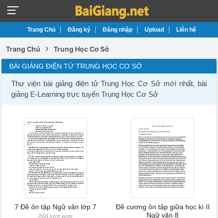
Trang Chủ
Đăng ký
Đăng nhập
Upload
Liên hệ
›
Trang Chủ
Trung Học Cơ Sở
BÀI GIẢNG ĐIỆN TỬ TRUNG HỌC CƠ SỞ
Thư viện bài giảng điện tử Trung Học Cơ Sở mới nhất, bài
giảng E-Learning trực tuyến Trung Học Cơ Sở
7 Đề ôn tập Ngữ văn lớp 7
Đề cương ôn tập giữa học kì II
Ngữ văn 8
268 lượt xem