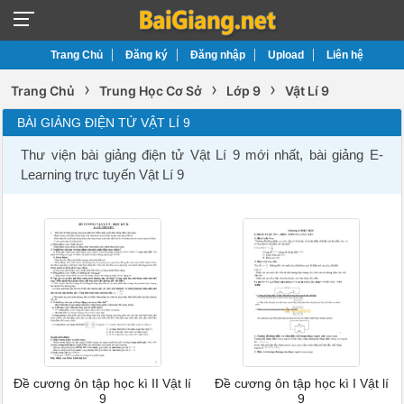
Trang Chủ
Đăng ký
Đăng nhập
Upload
Liên hệ
›
›
›
Trang Chủ
Trung Học Cơ Sở
Lớp 9
Vật Lí 9
BÀI GIẢNG ĐIỆN TỬ VẬT LÍ 9
Thư viện bài giảng điện tử Vật Lí 9 mới nhất, bài giảng E-
Learning trực tuyến Vật Lí 9
Đề cương ôn tập học kì II Vật lí
Đề cương ôn tập học kì I Vật lí
9
9