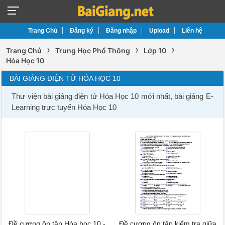
Trang Chủ
Đăng ký
Đăng nhập
Upload
Liên hệ
›
›
›
Trang Chủ
Trung Học Phổ Thông
Lớp 10
Hóa Học 10
BÀI GIẢNG ĐIỆN TỬ HÓA HỌC 10
Thư viện bài giảng điện tử Hóa Học 10 mới nhất, bài giảng E-
Learning trực tuyến Hóa Học 10
Đề cương ôn tập Hóa học 10 -
Đề cương ôn tập kiểm tra giữa