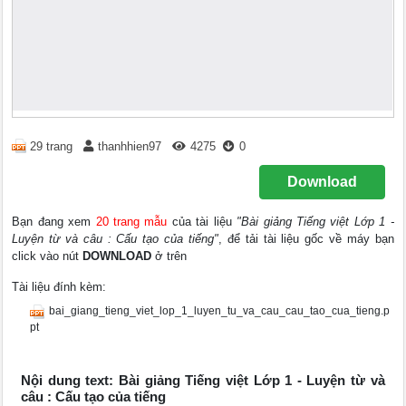
29 trang
thanhhien97
4275
0
Download
Bạn đang xem
20 trang mẫu
của tài liệu
"Bài giảng Tiếng việt Lớp 1 -
Luyện từ và câu : Cấu tạo của tiếng"
, để tải tài liệu gốc về máy bạn
click vào nút
DOWNLOAD
ở trên
Tài liệu đính kèm:
bai_giang_tieng_viet_lop_1_luyen_tu_va_cau_cau_tao_cua_tieng.p
pt
Nội dung text: Bài giảng Tiếng việt Lớp 1 - Luyện từ và
câu : Cấu tạo của tiếng