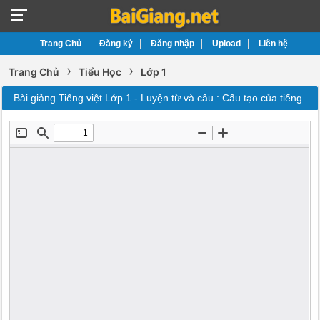
Trang Chủ
Đăng ký
Đăng nhập
Upload
Liên hệ
›
›
Trang Chủ
Tiểu Học
Lớp 1
Bài giảng Tiếng việt Lớp 1 - Luyện từ và câu : Cấu tạo của tiếng