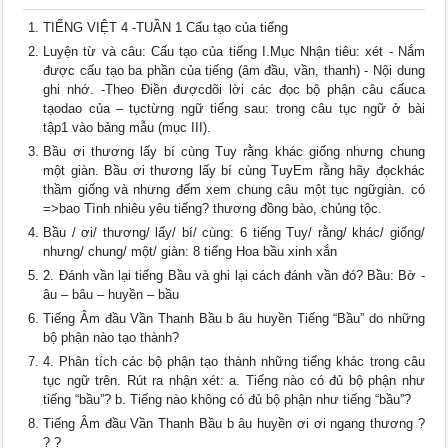
TIẾNG VIỆT 4 -TUẦN 1 Cấu tạo của tiếng
Luyện từ và câu: Cấu tạo của tiếng I.Mục Nhận tiêu: xét - Nắm
được cấu tạo ba phần của tiếng (âm đầu, vần, thanh) - Nội dung
ghi nhớ. -Theo Điền đượcdõi lời các đọc bộ phận câu cấuca
tạodao của – tụctừng ngữ tiếng sau: trong câu tục ngữ ở bài
tập1 vào bảng mẫu (mục III).
Bầu ơi thương lấy bí cùng Tuy rằng khác giống nhưng chung
một giàn. Bầu ơi thương lấy bí cùng TuyEm rằng hãy đọckhác
thầm giống và nhưng đếm xem chung câu một tục ngữgiàn. có
=>bao Tình nhiêu yêu tiếng? thương đồng bào, chủng tộc.
Bầu / ơi/ thương/ lấy/ bí/ cùng: 6 tiếng Tuy/ rằng/ khác/ giống/
nhưng/ chung/ một/ giàn: 8 tiếng Hoa bầu xinh xắn
2. Đánh vần lại tiếng Bầu và ghi lại cách đánh vần đó? Bầu: Bờ -
âu – bâu – huyền – bầu
Tiếng Âm đầu Vần Thanh Bầu b âu huyền Tiếng “Bầu” do những
bộ phận nào tạo thành?
4. Phân tích các bộ phận tạo thành những tiếng khác trong câu
tục ngữ trên. Rút ra nhận xét: a. Tiếng nào có đủ bộ phận như
tiếng “bầu”? b. Tiếng nào không có đủ bộ phận như tiếng “bầu”?
Tiếng Âm đầu Vần Thanh Bầu b âu huyền ơi ơi ngang thương ?
? ?