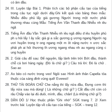
có âm đầu.
III. Luyện tập Bài 1. Phân tích các bộ phận cấu tạo của tiếng
trong câu tục ngữ dưới đây.Ghi kết quả vào bảng theo mẫu:
Nhiễu điều phủ lấy giá gương Người trong một nước phải
thương nhau cùng Mẫu: Tiếng Âm Vần Thanh đầu Nhiễu nh iêu
ngã
Tiếng Âm đầu Vần Thanh Nhiễu nh iêu ngã điều đ iêu huyền phủ
ph u hỏi lấy l ây sắc giá gi a sắc gương g ương ngang Người ng
ươi huyền trong tr ong ngang một m ôt nặng nước n ươc sắc
phải ph ai hỏi thương th ương ngang nhau nh au ngang cùng c
ung huyền
2. Giải câu đố sau: Để nguyên, lấp lánh trên trời Bớt đầu, thành
chỗ cá bơi hàng ngày. (Đó là chữ gì? ) Câu trả lời: Đó là chữ .
Sao ao
Ao bèo có nước trong veo! Ngôi sao Hình ảnh thân Capella tỏa
thuộc của sáng đỉnh vùng quê! Everest!
THỬ TÀI ĐOÁN CHỮ Che nắng thì lấy nửa đầu, Đựng cơm thì
lấy nửa sau mà dùng! ( Là những chữ gì? ) Cắt đầu chỉ còn có
râu Chắp vào lại đủ đuôi, mình, đầu, chân! (Là những chữ gì?)
DẶN DÒ 1/ Học thuộc phần “Ghi nhớ” SGK trang 7. 2/ Xem
trước bài: Luyện tập về cấu tạo của tiếng – SGK – trang 12.